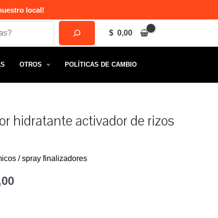
uestro local!
$
0,00
AS
OTROS
POLÍTICAS DE CAMBIO
or hidratante activador de rizos
icos / spray finalizadores
El
,00
o
precio