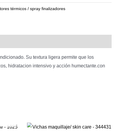
al
actual
tores térmicos / spray finalizadores
es:
$
0.
400,00.
ndicionado. Su textura ligera permite que los
os, hidratacion intensivo y acción humectante.con