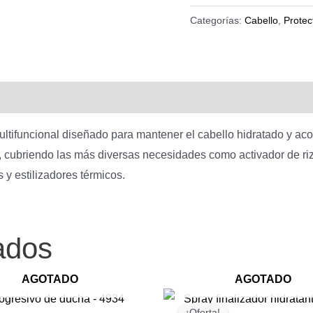
origin
Categorías:
Cabello
,
Protec
era:
$
450,0
ultifuncional diseñado para mantener el cabello hidratado y aco
, cubriendo las más diversas necesidades como activador de riz
 y estilizadores térmicos.
ados
AGOTADO
AGOTADO
¡Oferta!
¡Oferta!