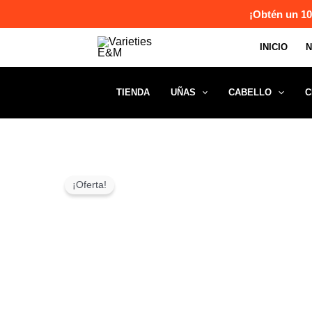
Ir
¡Obtén un 10
al
INICIO
contenido
TIENDA
UÑAS
CABELLO
C
¡Oferta!