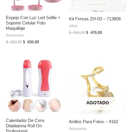
Espejo Con Luz Led Selfie +
Kit Fresas ZH-03 – 713806
Soporte Celular Foto
Uñas
Maquillaje
El
El
$
650,00
$
470,00
Accesorios
precio
precio
El
El
$
800,00
$
650,00
original
actual
precio
precio
era:
es:
original
actual
$
$
era:
es:
650,00.
470,00.
$
$
800,00.
650,00.
AGOTADO
Calentador De Cera
Anillos Para Fotos – 4162
Depilatoria Roll On
Accesorios
Profesional