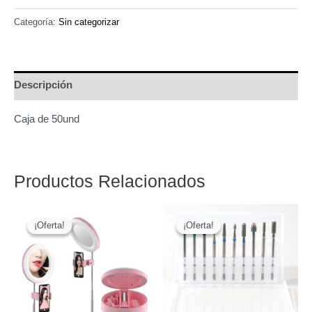
Negros
50
Categoría:
Sin categorizar
und.
Con
elásticos
Descripción
cantidad
Caja de 50und
Productos Relacionados
¡Oferta!
¡Oferta!
¡Oferta!
¡Oferta!