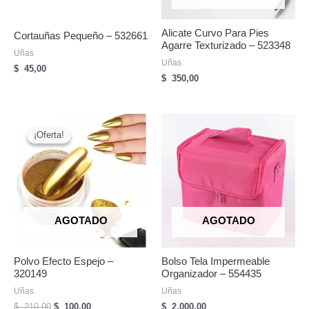
Alicate Curvo Para Pies
Cortauñas Pequeño – 532661
Agarre Texturizado – 523348
Uñas
Uñas
$
45,00
$
350,00
¡Oferta!
¡Oferta!
AGOTADO
AGOTADO
Polvo Efecto Espejo –
Bolso Tela Impermeable
320149
Organizador – 554435
Uñas
Uñas
El
El
$
210,00
$
100,00
$
2.000,00