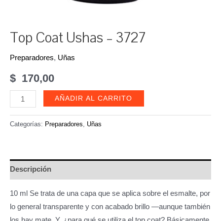
Top Coat Ushas – 3727
Preparadores
,
Uñas
$
170,00
Top
AÑADIR AL CARRITO
Coat
Ushas
Categorías:
Preparadores
,
Uñas
-
3727
cantidad
Descripción
10 ml Se trata de una capa que se aplica sobre el esmalte, por
lo general transparente y con acabado brillo —aunque también
los hay mate. Y, ¿para qué se utiliza el top coat? Básicamente