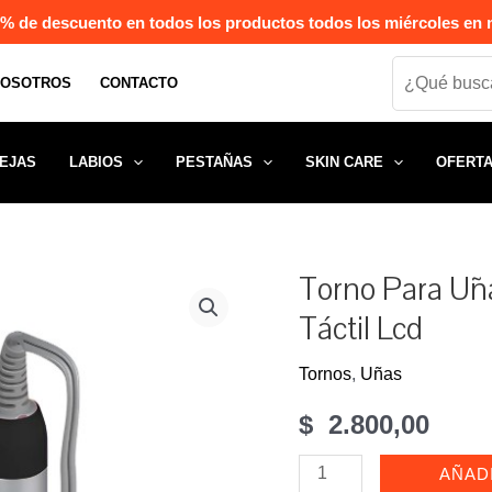
% de descuento en todos los productos todos los miércoles en n
Search
NOSOTROS
CONTACTO
EJAS
LABIOS
PESTAÑAS
SKIN CARE
OFERT
Torno Para Uñ
Táctil Lcd
Tornos
,
Uñas
$
2.800,00
Torno
AÑAD