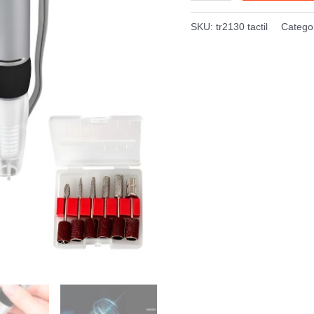
Para
Uñas
SKU:
tr2130 tactil
Catego
35000rpm
Con
Pantalla
Táctil
Lcd
cantidad