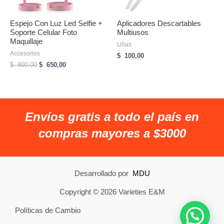
Espejo Con Luz Led Selfie +
Aplicadores Descartables
Soporte Celular Foto
Multiusos
Maquillaje
Uñas
Accesorios
$
100,00
El
El
$
800,00
$
650,00
precio
precio
original
actual
era:
es:
$
$
800,00.
650,00.
Envíos gratis a todo el país en
compras mayores a $3000
Desarrollado por
MDU
Copyright © 2026 Varieties E&M
Políticas de Cambio