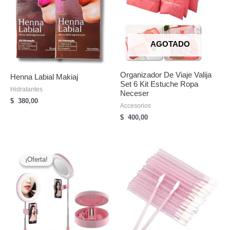
AGOTADO
Organizador De Viaje Valija
Henna Labial Makiaj
Set 6 Kit Estuche Ropa
Hidratantes
Neceser
$
380,00
Accesorios
$
400,00
¡Oferta!
¡Oferta!