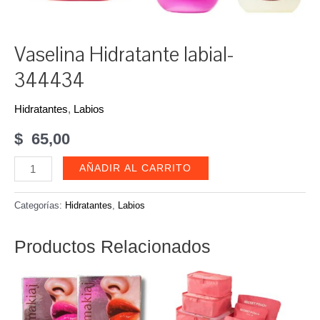
Vaselina Hidratante labial-
344434
Hidratantes
,
Labios
$
65,00
Vaselina
AÑADIR AL CARRITO
Hidratante
labial-
Categorías:
Hidratantes
,
Labios
344434
cantidad
Productos Relacionados