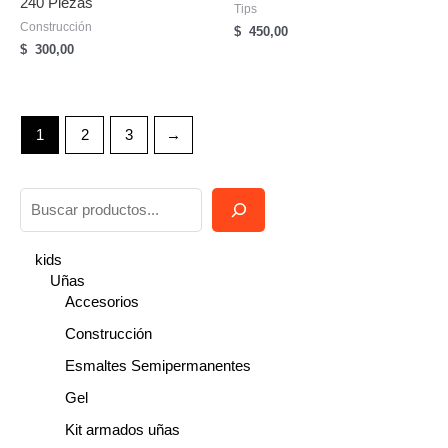
240 Piezas
Tips
Construcción
$
450,00
$
300,00
1
2
3
→
B
u
s
kids
Uñas
c
Accesorios
a
Construcción
r
Esmaltes Semipermanentes
Gel
Kit armados uñas