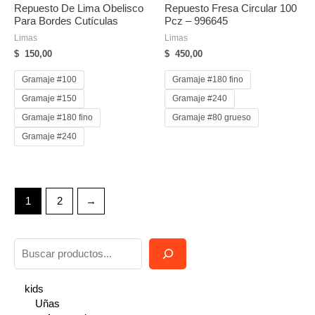
Repuesto De Lima Obelisco
Repuesto Fresa Circular 100
Para Bordes Cutículas
Pcz – 996645
Limas
Limas
$
150,00
$
450,00
Gramaje #100
Gramaje #180 fino
Gramaje #150
Gramaje #240
Gramaje #180 fino
Gramaje #80 grueso
Gramaje #240
1
2
→
B
u
s
kids
Uñas
c