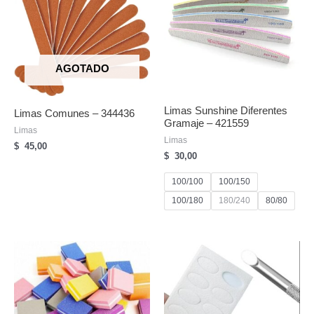
AGOTADO
Limas Sunshine Diferentes
Limas Comunes – 344436
Gramaje – 421559
Limas
Limas
$
45,00
$
30,00
100/100
100/150
100/180
180/240
80/80