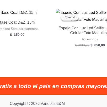
¡Oferta!
¡Oferta!
Base Coat D&Z, 15ml
Espejo Con Luz Led Selfie +
maltes Semipermanentes
Celular Foto Maquilla
$
350,00
Accesorios
El
E
$
800,00
$
650,00
precio
p
original
a
era:
e
$
$
800,00.
6
ratis a todo el país en compras mayore
Copyright © 2026 Varieties E&M