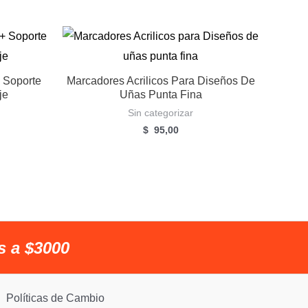
 Soporte
Marcadores Acrilicos Para Diseños De
je
Uñas Punta Fina
Sin categorizar
l
$
95,00
recio
ctual
s:
50,00.
s a $3000
Políticas de Cambio