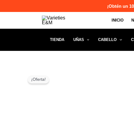
Ir
¡Obtén un 10
al
INICIO
contenido
TIENDA
UÑAS
CABELLO
C
¡Oferta!