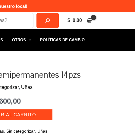
uestro local!
$
0,00
AS
OTROS
POLÍTICAS DE CAMBIO
Semipermanentes 14pzs
tegorizar
,
Uñas
El
600,00
io
precio
IR AL CARRITO
inal
actual
as
,
Sin categorizar
,
Uñas