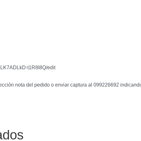
nLK7ADLkD-t1R8I8Q/edit
 sección nota del pedido o enviar captura al 099226692 indican
ados