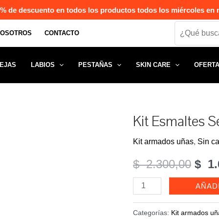
% de descuento en todos los productos todos los miércoles en n
Search
NOSOTROS
CONTACTO
EJAS
LABIOS
PESTAÑAS
SKIN CARE
OFERT
Kit Esmaltes 
Kit armados uñas
,
Sin ca
El
$
2.300,00
$
1.
prec
Kit
AÑAD
Esmaltes
orig
Semipermanentes
Categorías:
Kit armados uñ