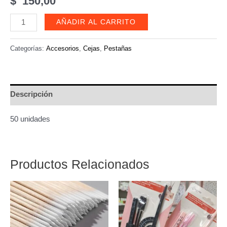
$
150,00
Aplicadores
AÑADIR AL CARRITO
liner
descartables
Categorías:
Accesorios
,
Cejas
,
Pestañas
-
3621
cantidad
Descripción
50 unidades
Productos Relacionados