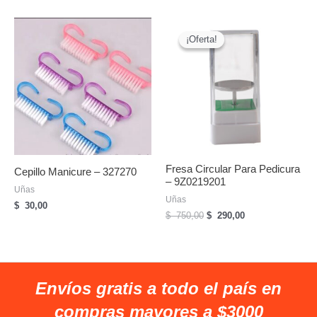
original
actual
era:
es:
$
$
¡Oferta!
¡Oferta!
210,00.
100,00.
Fresa Circular Para Pedicura
Cepillo Manicure – 327270
– 9Z0219201
Uñas
Uñas
$
30,00
El
El
$
750,00
$
290,00
precio
precio
original
actual
era:
es:
$
$
750,00.
290,00.
Envíos gratis a todo el país en
compras mayores a $3000