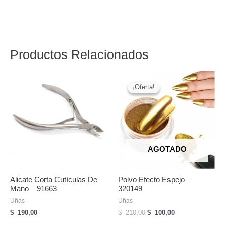
Productos Relacionados
¡Oferta!
¡Oferta!
AGOTADO
Alicate Corta Cutículas De
Polvo Efecto Espejo –
Mano – 91663
320149
Uñas
Uñas
El
El
$
190,00
$
210,00
$
100,00
precio
precio