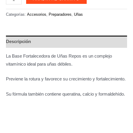
Fortalecedora
de
Categorías:
Accesorios
,
Preparadores
,
Uñas
Uñas
con
Keratina
Descripción
y
Calcio
La Base Fortalecedora de Uñas Repos es un complejo
cantidad
vitamínico ideal para uñas débiles.
Previene la rotura y favorece su crecimiento y fortalecimiento.
Su fórmula también contiene queratina, calcio y formaldehído.