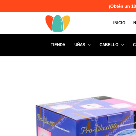
Ir
¡Obtén un 10
al
contenido
INICIO
TIENDA
UÑAS
CABELLO
C