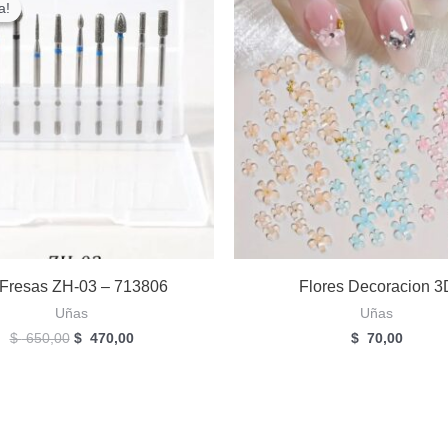
a!
a!
 Fresas ZH-03 – 713806
Flores Decoracion 3
Uñas
Uñas
El
El
$
650,00
$
470,00
$
70,00
precio
precio
original
actual
era:
es:
$
$
650,00.
470,00.