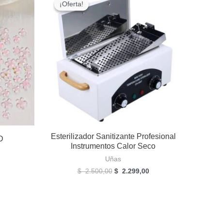
¡Oferta!
¡Oferta!
Esterilizador Sanitizante Profesional
D
Instrumentos Calor Seco
Uñas
El
El
$
2.500,00
$
2.299,00
precio
precio
original
actual
era:
es:
$
$
2.500,00.
2.299,00.