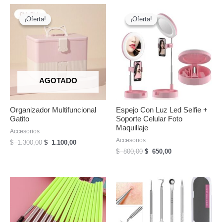
¡Oferta!
¡Oferta!
¡Oferta!
¡Oferta!
AGOTADO
Organizador Multifuncional
Espejo Con Luz Led Selfie +
Gatito
Soporte Celular Foto
Maquillaje
Accesorios
Accesorios
El
El
$
1.300,00
$
1.100,00
precio
precio
El
El
$
800,00
$
650,00
original
actual
precio
precio
era:
es:
original
actual
$
$
era:
es:
1.300,00.
1.100,00.
$
$
800,00.
650,00.