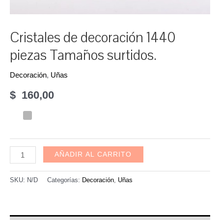
Cristales de decoración 1440
piezas Tamaños surtidos.
Decoración
,
Uñas
$
160,00
Cristales
AÑADIR AL CARRITO
de
decoración
SKU:
N/D
Categorías:
Decoración
,
Uñas
1440
piezas
Tamaños