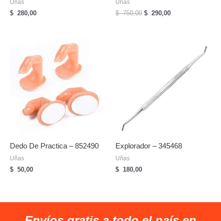
Uñas
Uñas
El
El
$
280,00
$
750,00
$
290,00
precio
precio
original
actual
era:
es:
$
$
750,00.
290,00.
Dedo De Practica – 852490
Explorador – 345468
Uñas
Uñas
$
50,00
$
180,00
Envíos gratis a todo el país en