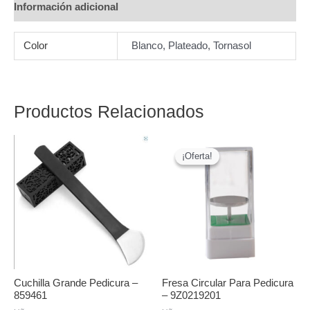
Información adicional
surtidos.
cantidad
Color
Blanco, Plateado, Tornasol
Productos Relacionados
¡Oferta!
¡Oferta!
Cuchilla Grande Pedicura –
Fresa Circular Para Pedicura
859461
– 9Z0219201