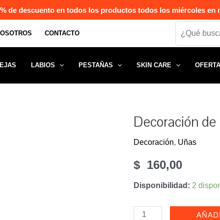
% de descuento en todos los productos todos los miércoles en n
Search
NOSOTROS
CONTACTO
EJAS
LABIOS
PESTAÑAS
SKIN CARE
OFERT
Decoración de
Decoración
,
Uñas
$
160,00
Disponibilidad:
2 dispo
Decoración
AÑAD