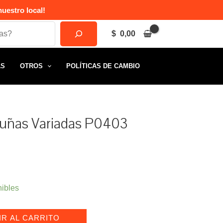
uestro local!
$
0,00
AS
OTROS
POLÍTICAS DE CAMBIO
 uñas Variadas P0403
nibles
IR AL CARRITO