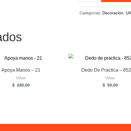
de
uñas
Categorías:
Decoración
,
Uñ
Variadas
P0403
ados
cantidad
Apoya Manos – 21
Dedo De Practica – 85
Uñas
Uñas
$
280,00
$
50,00