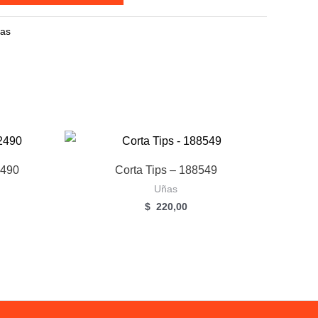
as
2490
Corta Tips – 188549
Uñas
$
220,00