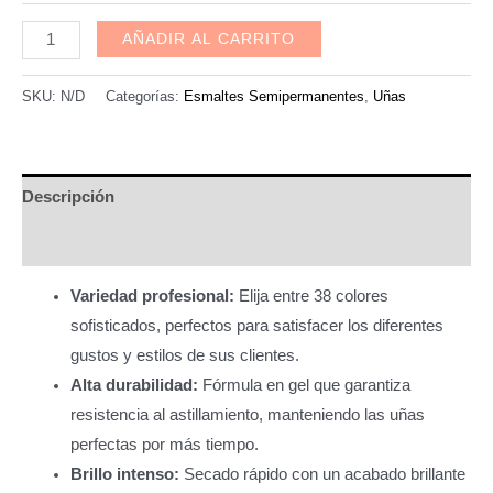
Esmaltes
AÑADIR AL CARRITO
Semipermanente
Dafu-
SKU:
N/D
Categorías:
Esmaltes Semipermanentes
,
Uñas
coleccion
Glamour
cantidad
Descripción
Información adicional
Variedad profesional:
Elija entre 38 colores
sofisticados, perfectos para satisfacer los diferentes
gustos y estilos de sus clientes.
Alta durabilidad:
Fórmula en gel que garantiza
resistencia al astillamiento, manteniendo las uñas
perfectas por más tiempo.
Brillo intenso:
Secado rápido con un acabado brillante