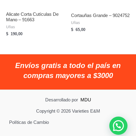
Alicate Corta Cutículas De
Cortauñas Grande – 9024752
Mano – 91663
Uñas
Uñas
$
65,00
$
190,00
Envíos gratis a todo el país en
compras mayores a $3000
Desarrollado por
MDU
Copyright © 2026 Varieties E&M
Políticas de Cambio