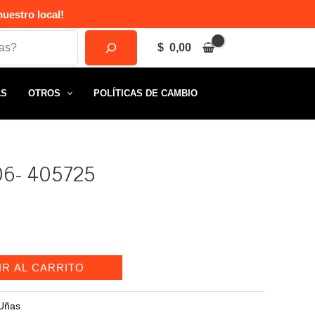
uestro local!
$
0,00
AS
OTROS
POLÍTICAS DE CAMBIO
-06- 405725
IR AL CARRITO
Uñas