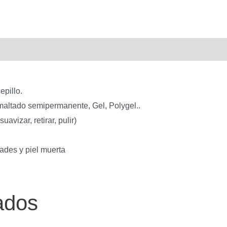
06-
405725
cantidad
epillo.
altado semipermanente, Gel, Polygel..
vizar, retirar, pulir)
ades y piel muerta
ados