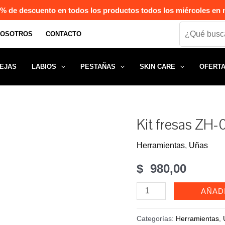
% de descuento en todos los productos todos los miércoles en n
Search
NOSOTROS
CONTACTO
EJAS
LABIOS
PESTAÑAS
SKIN CARE
OFERT
Kit fresas ZH
Herramientas
,
Uñas
$
980,00
Kit
AÑAD
fresas
ZH-
Categorías:
Herramientas
,