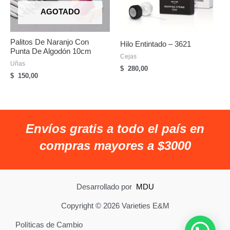
AGOTADO
Palitos De Naranjo Con
Hilo Entintado – 3621
Punta De Algodón 10cm
Cejas
Uñas
$
280,00
$
150,00
Envíos gratis a todo el país en
compras mayores a $3000
Desarrollado por
MDU
Copyright © 2026 Varieties E&M
Políticas de Cambio