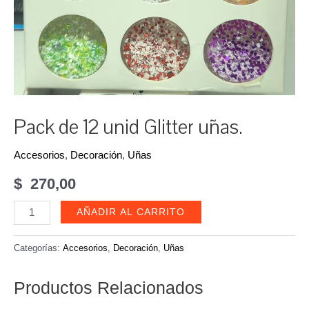
Pack de 12 unid Glitter uñas.
Accesorios
,
Decoración
,
Uñas
$
270,00
Pack
AÑADIR AL CARRITO
de
12
Categorías:
Accesorios
,
Decoración
,
Uñas
unid
Glitter
Productos Relacionados
uñas.