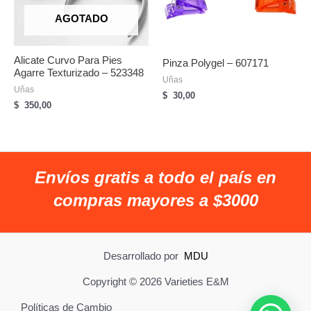
AGOTADO
Alicate Curvo Para Pies
Pinza Polygel – 607171
Agarre Texturizado – 523348
Uñas
Uñas
$
30,00
$
350,00
Envíos gratis a todo el país en
compras mayores a $3000
Desarrollado por
MDU
Copyright © 2026 Varieties E&M
Políticas de Cambio