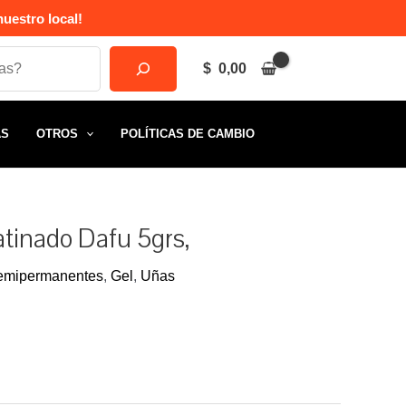
uestro local!
$
0,00
AS
OTROS
POLÍTICAS DE CAMBIO
atinado Dafu 5grs,
emipermanentes
,
Gel
,
Uñas