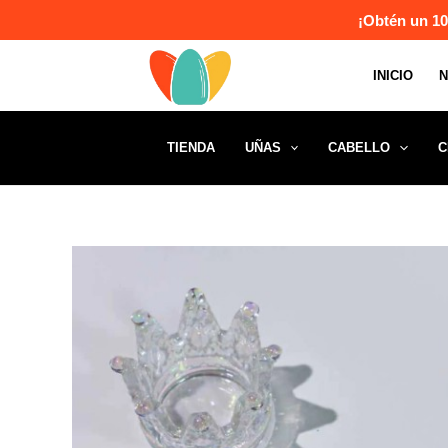
Ir
¡Obtén un 10
al
contenido
INICIO
TIENDA
UÑAS
CABELLO
C