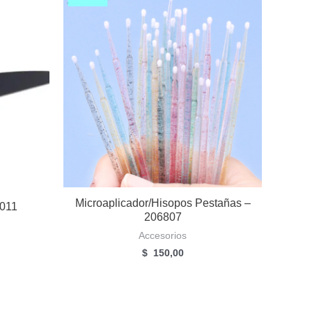
Microaplicador/hisopos Pestañas –
8011
206807
Accesorios
$
150,00