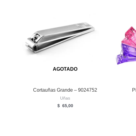
AGOTADO
Cortauñas Grande – 9024752
P
Uñas
$
65,00