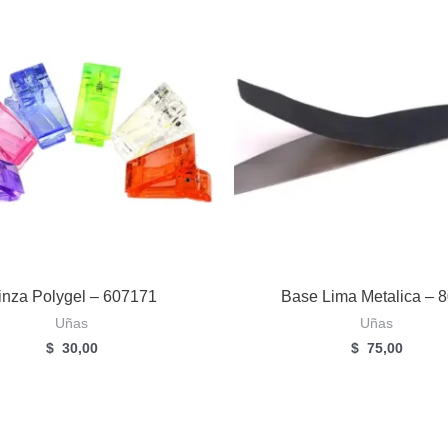
inza Polygel – 607171
Base Lima Metalica – 
Uñas
Uñas
$
30,00
$
75,00