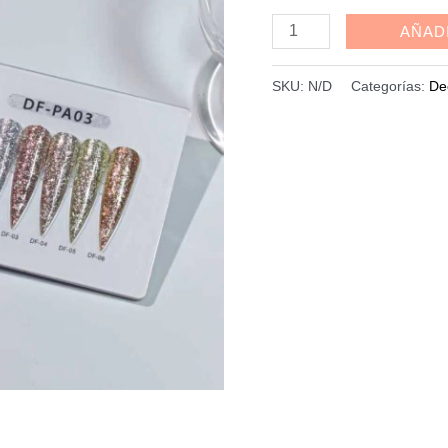
Painting
AÑAD
gel
platinado
SKU:
N/D
Categorías:
De
Dafu
5grs,
cantidad