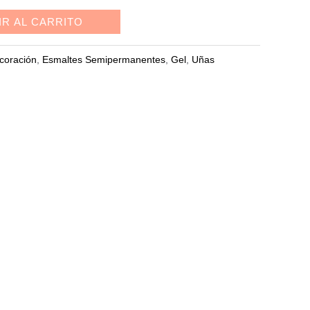
IR AL CARRITO
coración
,
Esmaltes Semipermanentes
,
Gel
,
Uñas