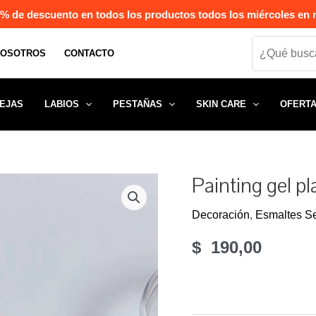
% de descuento en todos los productos todos los miércoles en n
Search
NOSOTROS
CONTACTO
EJAS
LABIOS
PESTAÑAS
SKIN CARE
OFERT
Painting gel pl
Decoración
,
Esmaltes S
$
190,00