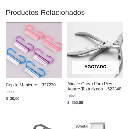
Productos Relacionados
AGOTADO
Alicate Curvo Para Pies
Cepillo Manicure – 327270
Agarre Texturizado – 523348
Uñas
Uñas
$
30,00
$
350,00
¡Oferta!
¡Oferta!