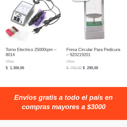
Torno Electrico 25000rpm –
Fresa Circular Para Pedicura
8014
– 9Z0219201
Uñas
Uñas
El
El
$
1.300,00
$
750,00
$
290,00
precio
precio
original
actual
era:
es:
$
$
750,00.
290,00.
Envíos gratis a todo el país en
compras mayores a $3000