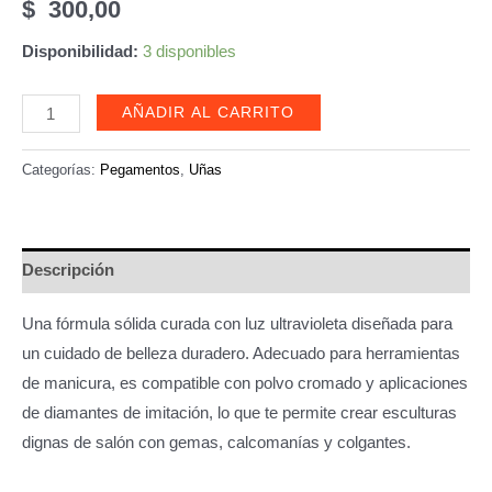
$
300,00
Disponibilidad:
3 disponibles
Gel
AÑADIR AL CARRITO
3D
para
Categorías:
Pegamentos
,
Uñas
relieve,/esculpir/moldear
diseño
de
Descripción
uñas
cantidad
Una fórmula sólida curada con luz ultravioleta diseñada para
un cuidado de belleza duradero. Adecuado para herramientas
de manicura, es compatible con polvo cromado y aplicaciones
de diamantes de imitación, lo que te permite crear esculturas
dignas de salón con gemas, calcomanías y colgantes.