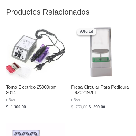
espatula
-
Productos Relacionados
95498
cantidad
¡Oferta!
¡Oferta!
Torno Electrico 25000rpm –
Fresa Circular Para Pedicura
8014
– 9Z0219201
Uñas
Uñas
El
El
$
1.300,00
$
750,00
$
290,00
precio
precio
original
actual
era:
es:
$
$
750,00.
290,00.