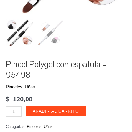
Pincel Polygel con espatula –
95498
Pinceles
,
Uñas
$
120,00
Pincel
AÑADIR AL CARRITO
Polygel
con
Categorías:
Pinceles
,
Uñas