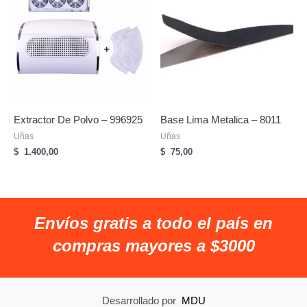
Extractor De Polvo – 996925
Base Lima Metalica – 8011
Uñas
Uñas
$
1.400,00
$
75,00
Envíos gratis a todo el país en
compras mayores a $3000
Desarrollado por
MDU