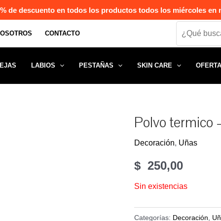
% de descuento en todos los productos todos los miércoles en n
Search
NOSOTROS
CONTACTO
EJAS
LABIOS
PESTAÑAS
SKIN CARE
OFERT
Polvo termico 
Decoración
,
Uñas
$
250,00
Sin existencias
Categorías:
Decoración
,
Uñ