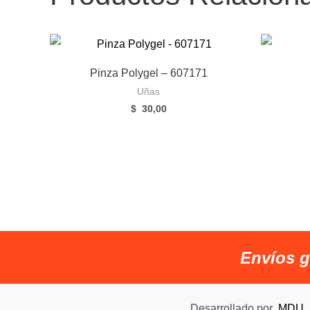
Pinza Polygel – 607171
Uñas
$
30,00
Envíos g
Desarrollado por
MDU