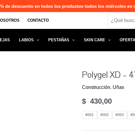
% de descuento en todos los productos todos los miércoles en n
Search
NOSOTROS
CONTACTO
EJAS
LABIOS
PESTAÑAS
SKIN CARE
OFERT
Polygel XD – 4
Construcción
,
Uñas
$
430,00
#001
#002
#003
#0