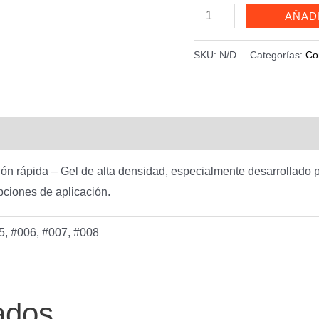
Polygel
AÑAD
XD
-
SKU:
N/D
Categorías:
Co
4162
cantidad
ón rápida – Gel de alta densidad, especialmente desarrollado 
pciones de aplicación.
5, #006, #007, #008
ados