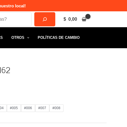
uestro local!
$
0,00
AS
OTROS
POLÍTICAS DE CAMBIO
162
04
#005
#006
#007
#008