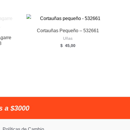
Cortauñas Pequeño – 532661
Agarre
Uñas
8
$
45,00
s a $3000
Políticas de Cambio