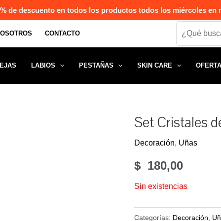
% de descuento en todos los productos todos los miércoles en n
Search
NOSOTROS
CONTACTO
EJAS
LABIOS
PESTAÑAS
SKIN CARE
OFERT
Set Cristales 
Decoración
,
Uñas
$
180,00
Sin existencias
Categorías:
Decoración
,
Uñ