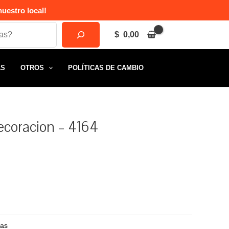
uestro local!
$
0,00
AS
OTROS
POLÍTICAS DE CAMBIO
decoracion – 4164
as