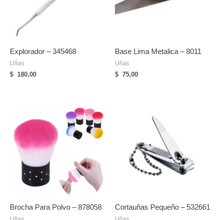
Explorador – 345468
Base Lima Metalica – 8011
Uñas
Uñas
$
180,00
$
75,00
Brocha Para Polvo – 878058
Cortauñas Pequeño – 532661
Uñas
Uñas