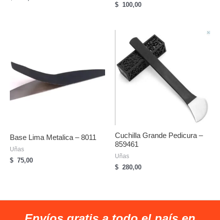
$
100,00
Cuchilla Grande Pedicura –
Base Lima Metalica – 8011
859461
Uñas
Uñas
$
75,00
$
280,00
Envíos gratis a todo el país en