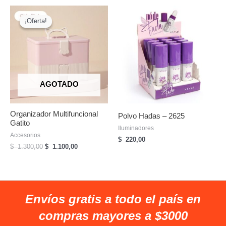
¡Oferta!
¡Oferta!
AGOTADO
Organizador Multifuncional
Polvo Hadas – 2625
Gatito
Iluminadores
Accesorios
$
220,00
El
El
$
1.300,00
$
1.100,00
precio
precio
original
actual
era:
es:
$
$
1.300,00.
1.100,00.
Envíos gratis a todo el país en
compras mayores a $3000