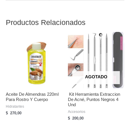
de
tela
Productos Relacionados
cantidad
AGOTADO
Aceite De Almendras 220ml
Kit Herramienta Extraccion
Para Rostro Y Cuerpo
De Acné, Puntos Negros 4
Und
Hidratantes
Accesorios
$
270,00
$
200,00