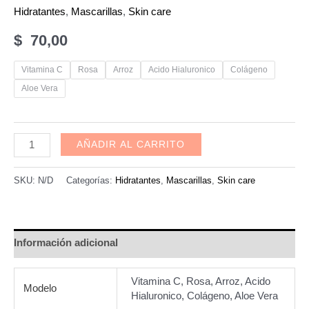
Hidratantes
,
Mascarillas
,
Skin care
$
70,00
Vitamina C
Rosa
Arroz
Acido Hialuronico
Colágeno
Aloe Vera
Mascarilla
AÑADIR AL CARRITO
Facial
3
SKU:
N/D
Categorías:
Hidratantes
,
Mascarillas
,
Skin care
en
1
Limpiador
Información adicional
+
Sérum
Vitamina C, Rosa, Arroz, Acido
Modelo
+
Hialuronico, Colágeno, Aloe Vera
Máscara