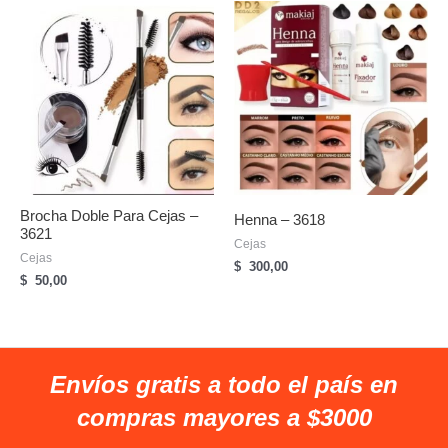
Brocha Doble Para Cejas –
Henna – 3618
3621
Cejas
Cejas
$
300,00
$
50,00
Envíos gratis a todo el país en
compras mayores a $3000