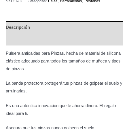
para
SKU:
N/D
Categorías:
Cejas
,
Herramientas
,
Pestañas
pinzas
cantidad
Descripción
Información adicional
Pulsera anticaidas para Pinzas, hecha de material de silicona
elástico adecuado para todos los tamaños de muñeca y tipos
de pinzas.
La banda protectora protegerá tus pinzas de golpear el suelo y
arruinarlas.
Es una auténtica innovación que te ahorra dinero. El regalo
ideal para ti.
Asegura que tus pinzas nunca golpeen el suelo.