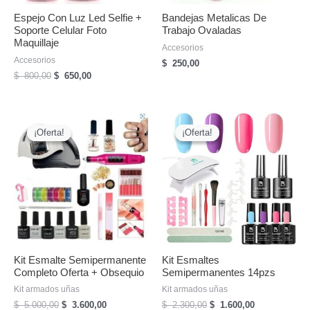
Espejo Con Luz Led Selfie +
Bandejas Metalicas De
Soporte Celular Foto
Trabajo Ovaladas
Maquillaje
Accesorios
Accesorios
$
250,00
El
El
$
800,00
$
650,00
precio
precio
original
actual
era:
es:
$
$
¡Oferta!
¡Oferta!
¡Oferta!
¡Oferta!
800,00.
650,00.
Kit Esmalte Semipermanente
Kit Esmaltes
Completo Oferta + Obsequio
Semipermanentes 14pzs
Kit armados uñas
Kit armados uñas
El
El
El
El
$
5.000,00
$
3.600,00
$
2.300,00
$
1.600,00