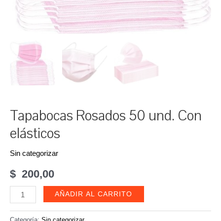
Tapabocas Rosados 50 und. Con
elásticos
Sin categorizar
$
200,00
Tapabocas
AÑADIR AL CARRITO
Rosados
50
Categoría:
Sin categorizar