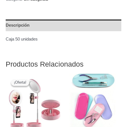
und.
Con
elásticos
Descripción
cantidad
Caja 50 unidades
Productos Relacionados
¡Oferta!
¡Oferta!