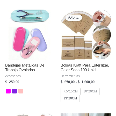
¡Oferta!
Bandejas Metalicas De
Bolsas Kraft Para Esterilizar,
Trabajo Ovaladas
Calor Seco 100 Unid
Accesorios
Herramientas
Rango
$
250,00
$
650,00
-
$
1.600,00
de
precios:
7.5*15CM
10*20CM
desde
13*20CM
$
650,00
hasta
$