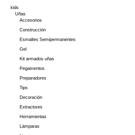
s
kids
Uñas
c
Accesorios
a
Construcción
r
Esmaltes Semipermanentes
Gel
Kit armados uñas
Pegamentos
Preparadores
Tips
Decoración
Extractores
Herramientas
Lámparas