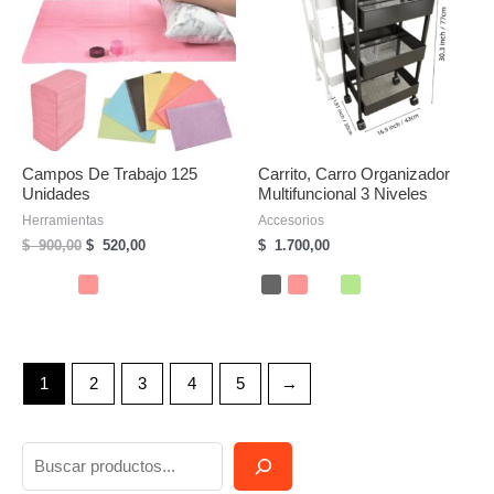
Campos De Trabajo 125
Carrito, Carro Organizador
Unidades
Multifuncional 3 Niveles
Herramientas
Accesorios
El
El
$
900,00
$
520,00
$
1.700,00
precio
precio
original
actual
era:
es:
$
$
900,00.
520,00.
1
2
3
4
5
→
B
u