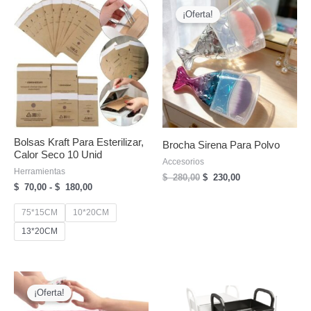
1.600,00
¡Oferta!
Bolsas Kraft Para Esterilizar,
Brocha Sirena Para Polvo
Calor Seco 10 Unid
Accesorios
Herramientas
El
El
$
280,00
$
230,00
Rango
$
70,00
-
$
180,00
precio
precio
de
original
actual
precios:
era:
es:
75*15CM
10*20CM
desde
$
$
13*20CM
$
280,00.
230,00.
70,00
hasta
$
180,00
¡Oferta!